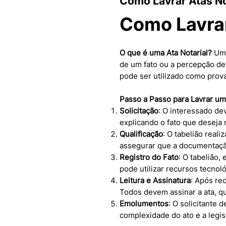
Como Lavrar Atas No
Como Lavrar
O que é uma Ata Notarial?
Uma
de um fato ou a percepção de
pode ser utilizado como prova
Passo a Passo para Lavrar uma
Solicitação
: O interessado dev
explicando o fato que deseja r
Qualificação
: O tabelião reali
assegurar que a documentaçã
Registro do Fato
: O tabelião,
pode utilizar recursos tecnol
Leitura e Assinatura
: Após red
Todos devem assinar a ata, qu
Emolumentos
: O solicitante
complexidade do ato e a legis