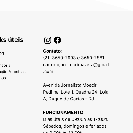
ks úteis
Contato:
eg
(21) 3650-7993
e
3650-7861
cartoriojardimprimavera@gmail
nsoria
.com
ação Apostilas
eios
D
Avenida Jornalista Moacir
Padilha, Lote 1, Quadra 24, Loja
A, Duque de Caxias - RJ
FUNCIONAMENTO
Dias úteis de 09:00h às 17:00h.
Sábados, domingos e feriados
de 9:00h às 12:00h