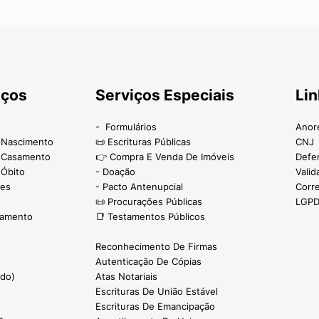
iços
Serviços Especiais
Lin
- Formulários
Anor
e Nascimento
📜 Escrituras Públicas
CNJ
e Casamento
👉 Compra E Venda De Imóveis
Defe
 Óbito
- Doação
Valid
ões
- Pacto Antenupcial
Corr
📜 Procurações Públicas
LGP
samento
📑 Testamentos Públicos
Reconhecimento De Firmas
Autenticação De Cópias
ado)
Atas Notariais
Escrituras De União Estável
Escrituras De Emancipação