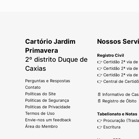
Cartório Jardim
Nossos Serv
Primavera
Registro Civil
2º distrito Duque de
👉 Certidão 2ª via d
Caxias
👉 Certidão 2ª via d
👉 Certidão 2ª via de
Perguntas e Respostas
👉 Central de Certid
Contato
Políticas do Site
📄 Informativo de Ca
Politicas de Segurança
📄 Registro de Óbito
Politicas de Privacidade
Termos de Uso
Tabelionato e Notas
Envie-nos um feedback
👉 Procuração (Trasl
Área do Membro
👉 Escritura