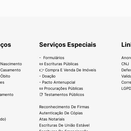
iços
Serviços Especiais
Lin
- Formulários
Anor
e Nascimento
📜 Escrituras Públicas
CNJ
e Casamento
👉 Compra E Venda De Imóveis
Defe
 Óbito
- Doação
Valid
ões
- Pacto Antenupcial
Corr
📜 Procurações Públicas
LGP
samento
📑 Testamentos Públicos
Reconhecimento De Firmas
Autenticação De Cópias
ado)
Atas Notariais
Escrituras De União Estável