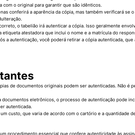
a com o original para garantir que são idênticos.
enas conferirá a aparência da cópia, mas também verificará se 
dulteração.
correto, o tabelião irá autenticar a cópia. Isso geralmente envo
a etiqueta atestadora que inclui o nome e a matrícula do respon
ós a autenticação, você poderá retirar a cópia autenticada, que 
tantes
pias de documentos originais podem ser autenticadas. Não é pe
a documentos eletrônicos, o processo de autenticação pode inc
r autenticada.
r um custo, que varia de acordo com o cartório e a quantidade
um procedimento essencial que confere autenticidade às assi