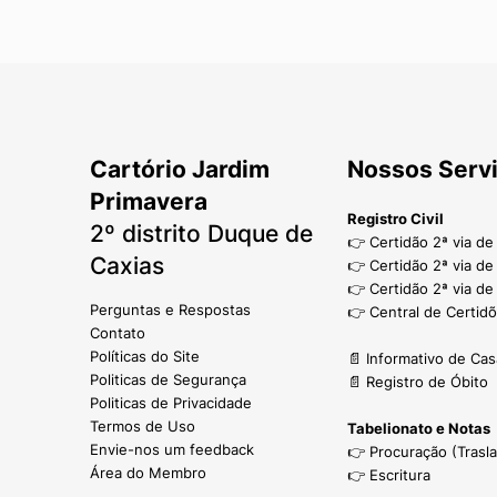
Cartório Jardim
Nossos Serv
Primavera
Registro Civil
2º distrito Duque de
👉 Certidão 2ª via d
Caxias
👉 Certidão 2ª via d
👉 Certidão 2ª via de
Perguntas e Respostas
👉 Central de Certid
Contato
Políticas do Site
📄 Informativo de Ca
Politicas de Segurança
📄 Registro de Óbito
Politicas de Privacidade
Termos de Uso
Tabelionato e Notas
Envie-nos um feedback
👉 Procuração (Trasl
Área do Membro
👉 Escritura