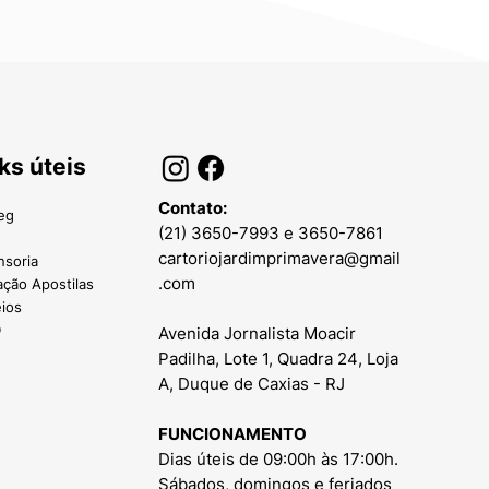
ks úteis
Contato:
eg
(21) 3650-7993
e
3650-7861
cartoriojardimprimavera@gmail
nsoria
.com
ação Apostilas
eios
D
Avenida Jornalista Moacir
Padilha, Lote 1, Quadra 24, Loja
A, Duque de Caxias - RJ
FUNCIONAMENTO
Dias úteis de 09:00h às 17:00h.
Sábados, domingos e feriados